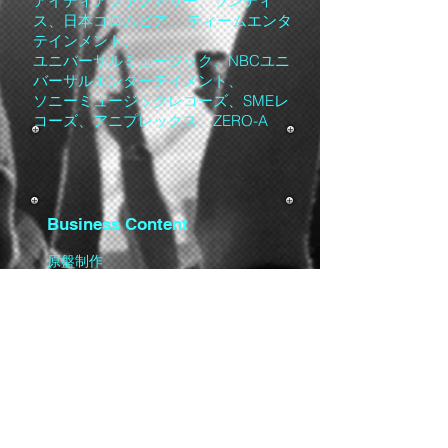
アイディアファクトリー、ランティ
ス、日本コロムビア、 ティームエンタ
テインメント、
ユニバーサルミュージック、NBCユニ
バーサルエンターテイメント、
ソニーミュージックレコーズ、SMEレ
コーズ、アニプレックス、ZERO-A
Business Content
原盤制作
CM音楽音響制作
イベント音楽音響制作
映像用音楽音響制作
ゲーム音楽音響制作
作家マネジメント
アーティストマネジメント
アーティストプロデュース