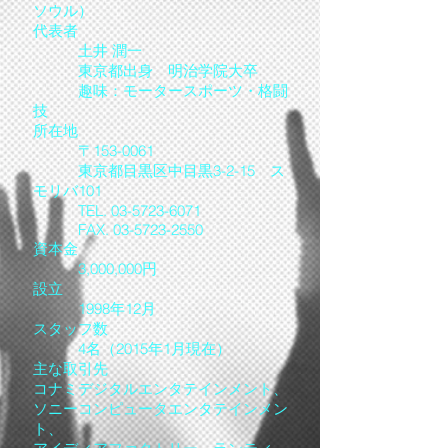
ソウル）
代表者
土井 潤一
東京都出身 明治学院大卒
趣味：モータースポーツ・格闘
技
所在地
〒153-0061
東京都目黒区中目黒3-2-15 ス
モリバ101
TEL. 03-5723-6071
FAX. 03-5723-2550
資本金
3,000,000円
設立
1998年12月
スタッフ数
4名（2015年1月現在）
主な取引先
コナミデジタルエンタテインメント、
ソニーコンピュータエンタテインメン
ト、