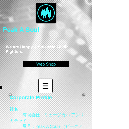
Peak A Soul
＋
We are Happy & Splendid Music
Fighters.
Web Shop
Corporate Profile
社名
有限会社 ミュージカル アンリ
ミテッド
屋号：Peak A Soul+（ピークア