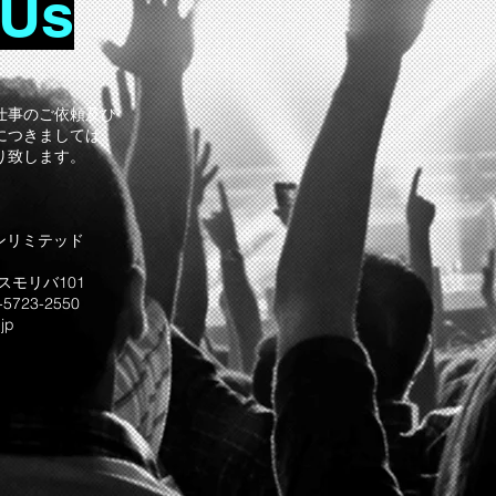
Us
仕事のご依頼及び
につきましては
り致します。
ンリミテッド
 スモリバ101
-5723-2550
jp