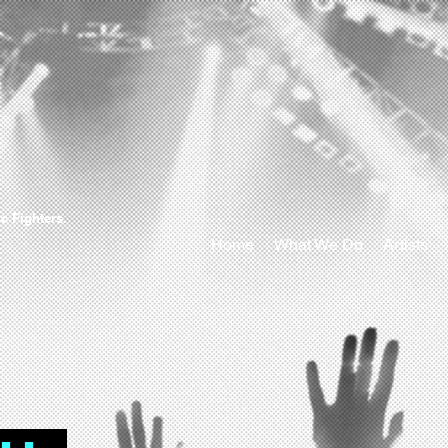
＋
c Fighters.
Home
What We Do
Artists