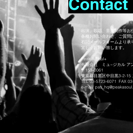
Contact
出演、歌唱、音楽制作等お
各種お問い合わせ、ご質問
右記メールフォームより承
宜しくお願い致します。
Peak A Soul+
有限会社 ミュ−ジカル ア
〒153-0061
東京都目黒区中目黒3-2-15
TEL 03-5723-6071 FAX 03
e-mail/ pas_hq@peakasoul.